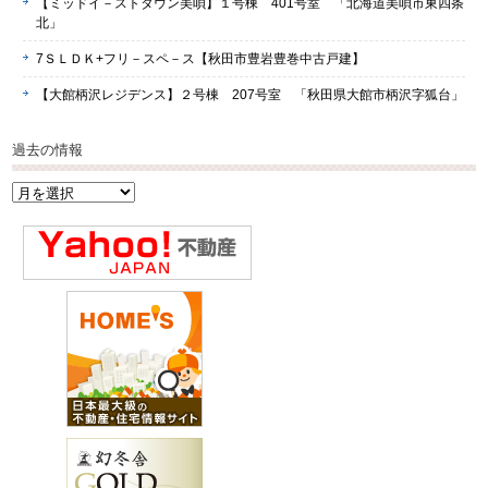
【ミッドイ－ストタウン美唄】１号棟 401号室 「北海道美唄市東四条
北」
7ＳＬＤＫ+フリ－スペ－ス【秋田市豊岩豊巻中古戸建】
【大館柄沢レジデンス】２号棟 207号室 「秋田県大館市柄沢字狐台」
過去の情報
過
去
の
情
報