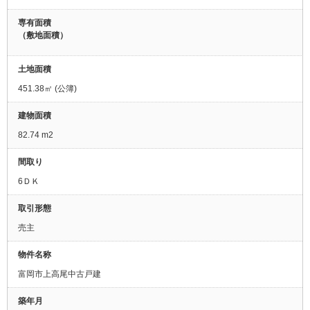
専有面積
（敷地面積）
土地面積
451.38㎡ (公簿)
建物面積
82.74 m
2
間取り
6ＤＫ
取引形態
売主
物件名称
富岡市上高尾中古戸建
築年月