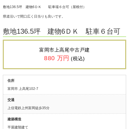
敷地136.5坪 建物6ＤＫ 駐車場６台可（屋根付）
県道沿いで間口広く日当りも良いです。
敷地136.5坪 建物6ＤＫ 駐車６台可
富岡市上高尾中古戸建
880 万円
(税込)
住所
富岡市 上高尾102-7
交通
上信電鉄上州富岡
徒歩35分
建築構造
平屋建階建て